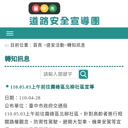
跳
到
主
要
內
容
區
:::
目前位置：
首頁
>
道安活動
>
轉知訊息
塊
轉知訊息
110.05.03上午前往霧峰區北柳社區宣導
日期：110-04-28
公布單位
：臺中市政府交通局
110.05.03上午前往霧峰區北柳社區，針對高齡者進行相
關路權觀念、防禦性駕駛、避開大型車、機車安駕等宣