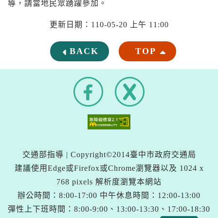
導，請當地民眾踴躍參加。
更新日期：110-05-20 上午 11:00
BACK
TOP
F
X
a
(
c
另
e
開
b
新
o
o
視
k
窗
交通部指導 | Copyright©2014臺中市政府交通局
)
建議使用Edge或Firefox或Chrome瀏覽器以及 1024 x
768 pixels 解析度瀏覽本網站
辦公時間：8:00-17:00 中午休息時間：12:00-13:00
彈性上下班時間：8:00-9:00、13:00-13:30、17:00-18:30