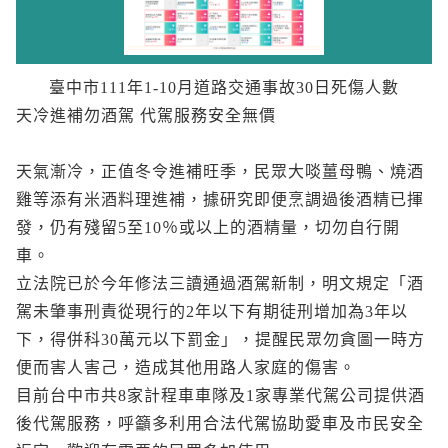
臺中市111年1-10月道路交通事故30日死傷人數
天冷進補勿酒駕 代駕服務安全無價
天氣漸冷，正值冬令進補旺季，民眾大啖薑母鴨、燒酒
雞等添有米酒料理進補，據研究即便烹調過後酒精已揮
發，仍有殘留5至10％或以上的酒精量，切勿自行開
車。
立法院已於今年修法三讀通過酒駕新制，明文規定「酒
駕未肇事刑責從現行的2年以下有期徒刑增加為3年以
下，得併科30萬元以下罰金」，提醒民眾勿貪圖一時方
便而害人害己，造成其他用路人家庭的傷害。
目前台中市共8家計程車車隊及1家專業代駕公司提供酒
後代駕服務，呼籲多利用合法代駕協助愛車及市民安全