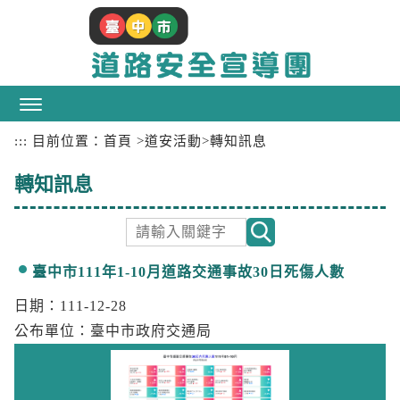
跳
到
主
要
內
容
區
:::
目前位置：
首頁
>
道安活動
>
轉知訊息
塊
轉知訊息
臺中市111年1-10月道路交通事故30日死傷人數
日期：111-12-28
公布單位
：臺中市政府交通局