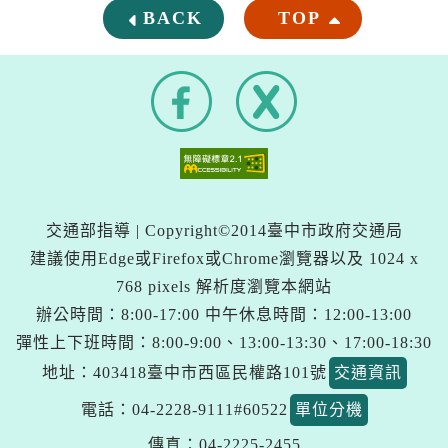
BACK
TOP
F
X
a
(
c
另
e
開
b
新
o
o
視
k
窗
交通部指導 | Copyright©2014臺中市政府交通局
)
建議使用Edge或Firefox或Chrome瀏覽器以及 1024 x
768 pixels 解析度瀏覽本網站
辦公時間：8:00-17:00 中午休息時間：12:00-13:00
彈性上下班時間：8:00-9:00、13:00-13:30、17:00-18:30
地址：403418臺中市西區民權路101號
交通資訊
電話：04-2228-9111#60522
單位分機
傳真：04-2225-2455