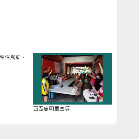
防禦性駕駛、
西區忠明里宣導