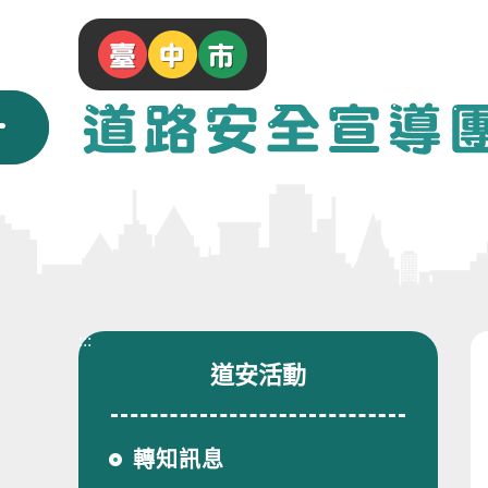
跳
到
主
要
內
容
區
塊
:::
道安活動
轉知訊息