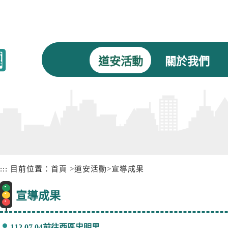
道安活動
關於我們
:::
目前位置：
首頁
>
道安活動
>
宣導成果
宣導成果
112.07.04前往西區忠明里