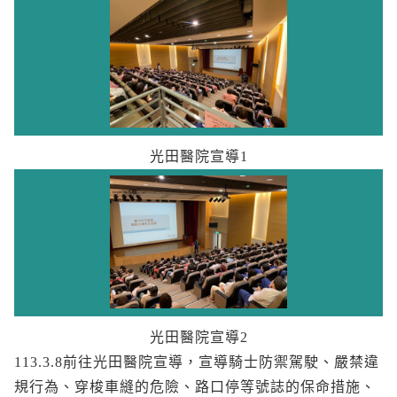
光田醫院宣導1
光田醫院宣導2
113.3.8前往光田醫院宣導，宣導騎士防禦駕駛、嚴禁違
規行為、穿梭車縫的危險、路口停等號誌的保命措施、