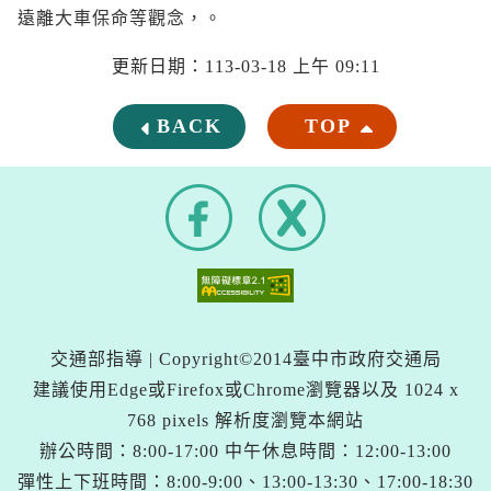
遠離大車保命等觀念，。
更新日期：113-03-18 上午 09:11
BACK
TOP
F
X
a
(
c
另
e
開
b
新
o
o
視
k
窗
交通部指導 | Copyright©2014臺中市政府交通局
)
建議使用Edge或Firefox或Chrome瀏覽器以及 1024 x
768 pixels 解析度瀏覽本網站
辦公時間：8:00-17:00 中午休息時間：12:00-13:00
彈性上下班時間：8:00-9:00、13:00-13:30、17:00-18:30