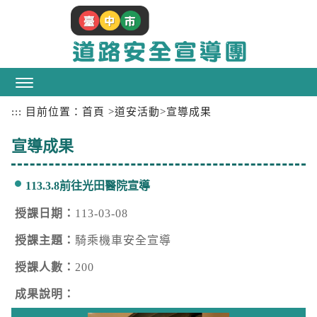
跳
到
主
要
內
容
區
:::
目前位置：
首頁
>
道安活動
>
宣導成果
塊
宣導成果
113.3.8前往光田醫院宣導
授課日期：
113-03-08
授課主題：
騎乘機車安全宣導
授課人數：
200
成果說明：