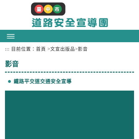
跳
到
主
要
內
容
區
:::
目前位置：
首頁
>
文宣出版品
>
影音
塊
影音
鐵路平交道交通安全宣導