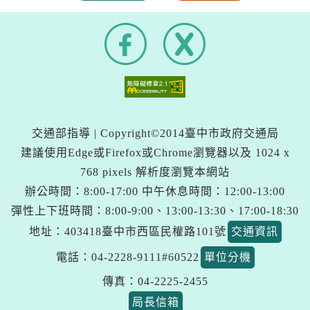
F
X
a
(
c
另
e
開
b
新
o
o
視
k
窗
交通部指導 | Copyright©2014臺中市政府交通局
)
建議使用Edge或Firefox或Chrome瀏覽器以及 1024 x
768 pixels 解析度瀏覽本網站
辦公時間：8:00-17:00 中午休息時間：12:00-13:00
彈性上下班時間：8:00-9:00、13:00-13:30、17:00-18:30
地址：403418臺中市西區民權路101號
交通資訊
電話：04-2228-9111#60522
單位分機
傳真：04-2225-2455
局長信箱