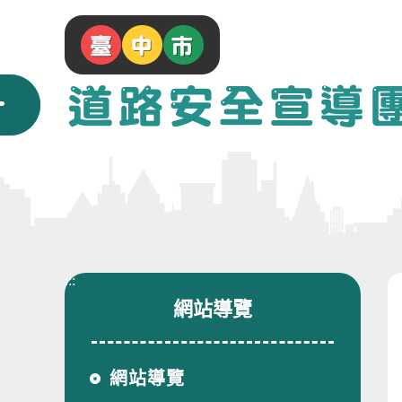
跳
到
主
要
內
容
區
塊
:::
網站導覽
網站導覽