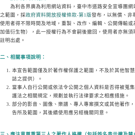
為利各界廣為利用網站資料，臺中市道路安全宣導團網站
之範圍，採
政府資料開放授權條款-第1版
發布，以無償、非
使用者得不限時間及地域，重製、改作、編輯、公開傳輸或
加值衍生物），此一授權行為不會嗣後撤回，使用者亦無須
註明出處。
二、相關事項說明：
本宣告範圍僅及於著作權保護之範圍，不及於其他智慧
誌之提供）。
當事人自行公開或依法令公開之個人資料是否得被蒐集
護法之相關規定，規劃並執行法律要求之相應措施。
部分的影音、圖像、樂譜、專人專案撰文或其他著作，
告所及範圍，其後續使用應另經機關同意。
三、應注意尊重第三人之著作人格權（包括姓名表示權及禁