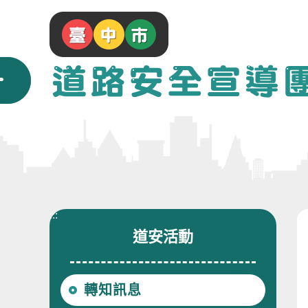
跳
到
主
要
內
容
區
塊
:::
道安活動
轉知訊息